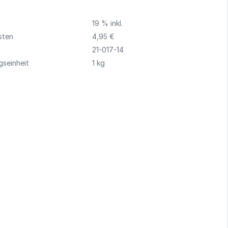
19 % inkl.
sten
4,95 €
21-017-14
seinheit
1 kg