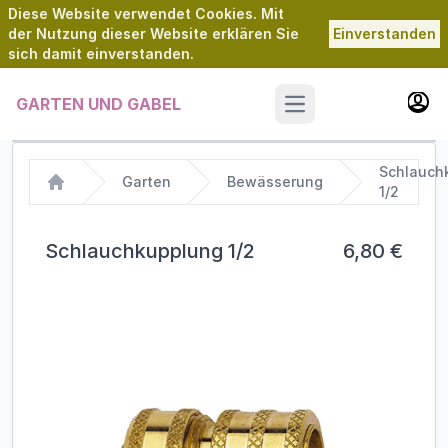
Diese Website verwendet Cookies. Mit
der Nutzung dieser Website erklären Sie
Einverstanden
sich damit einverstanden.
GARTEN UND GABEL
Open main menu
Schlauch
Garten
Bewässerung
1/2
Home
Schlauchkupplung 1/2
6,80 €
Images