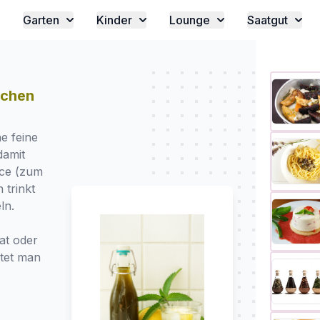
Garten
Kinder
Lounge
Saatgut
achen
e feine
damit
uce (zum
 trinkt
ln.
at oder
tet man