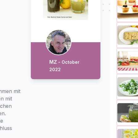
MZ -
October
2022
ammen mit
n mit
ochen
en.
ne
hluss